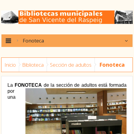
Fonoteca
Fonoteca
Inicio
Biblioteca
Sección de adultos
La
FONOTECA
de la sección de adultos
está formada
por
una