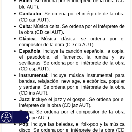
Blues
: Se ordena por el intérprete de la obra (C
D
).
blu
AUT
Cantautor
: Se ordena por el intérprete de la obra
(CD can AUT).
Celta
: Música celta. Se ordena por el intérprete de
la obra (CD cel AUT).
Clásica
: Música clásica, se ordena por el
compositor de la obra (CD cla AUT).
Española
: Incluye la canción española, la copla,
el pasodoble, el flamenco, la rumba y las
sevillanas. Se ordena por el intérprete de la obra
(CD esp AUT).
Instrumental
: Incluye música instrumental para
bandas, relajación, new age, electrónica, popular
y sardana. Se ordena por el intérprete de la obra
(CD ins AUT).
Jazz
: Incluye el jazz y el gospel. Se ordena por el
intérprete de la obra (CD jaz AUT).
Ópera
: Se ordena por el compositor de la obra
(CD ope AUT).
Pop
: Incluye las baladas, el folk-pop y la música
disco. Se ordena por el intérprete de la obra (CD